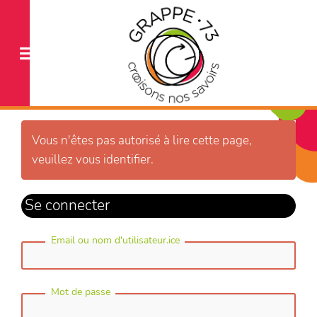
Vous n'êtes pas autorisé à lire cette page,
veuillez vous identifier.
Se connecter
Email ou nom d'utilisateur.ice
Mot de passe