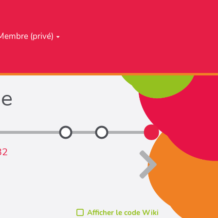
Membre (privé)
he
32
Afficher le code Wiki