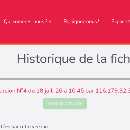
Qui sommes-nous ?
Rejoignez nous !
Espace 
Historique de la fic
ersion N°4 du 18 juil. 26 à 10:45 par 116.179.32.
Version actuelle
tées par cette version