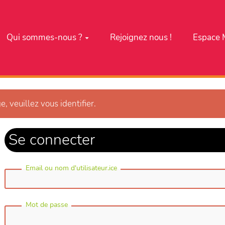
Qui sommes-nous ?
Rejoignez nous !
Espace 
e, veuillez vous identifier.
Se connecter
Email ou nom d'utilisateur.ice
Mot de passe