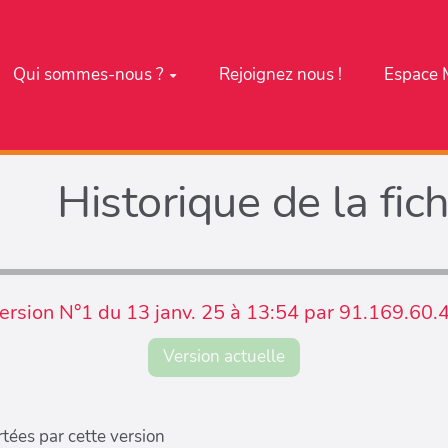
Qui sommes-nous ?
Rejoignez nous !
Espace 
Historique de la fic
ersion N°1 du 13 janv. 25 à 13:54 par 91.169.60.
Version actuelle
tées par cette version