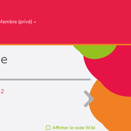
Membre (privé)
he
42
Afficher le code Wiki