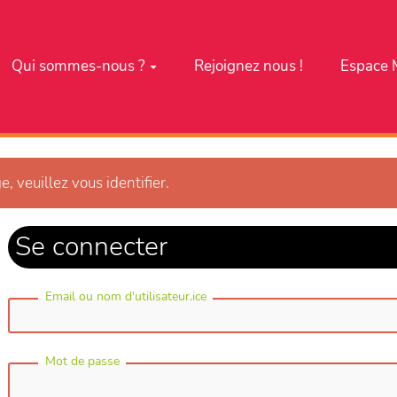
Qui sommes-nous ?
Rejoignez nous !
Espace 
e, veuillez vous identifier.
Se connecter
Email ou nom d'utilisateur.ice
Mot de passe