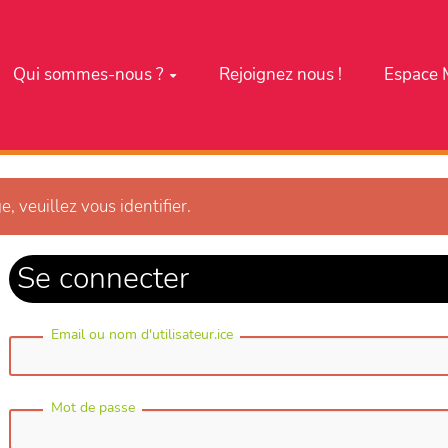
Qui sommes-nous ?
Rejoignez nous !
Espace 
e, veuillez vous identifier.
Se connecter
Email ou nom d'utilisateur.ice
Mot de passe