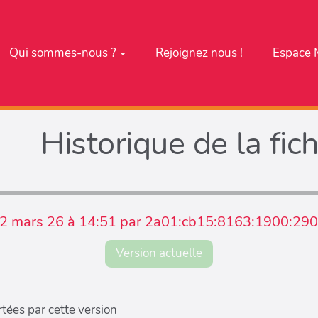
Qui sommes-nous ?
Rejoignez nous !
Espace 
Historique de la fic
 2 mars 26 à 14:51 par 2a01:cb15:8163:1900:29
Version actuelle
tées par cette version