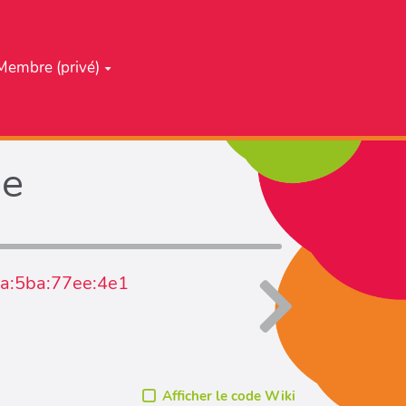
Membre (privé)
he
0a:5ba:77ee:4e1
Afficher le code Wiki